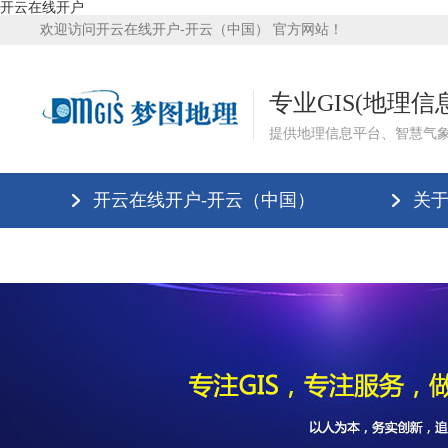
开云在线开户
欢迎访问开云在线开户-开云（中国） 官方网站！
专业GIS(地理
提供地理信息平台、智慧气
开云在线开户-开云（中国）
关
开云在线开户
联系我们