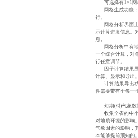
可选择有1×1
网格生成功能
行。
网格分析界面
示计算进度信息。
息。
网格分析中有
一个综合计算，对
行任意调节。
因子计算结果
计算、显示和导出
计算结果导出功
件需要带有个每一
短期(时)气象
收集全省的中
对地质环境的影响
气象因素的影响，
本能够提前预知的