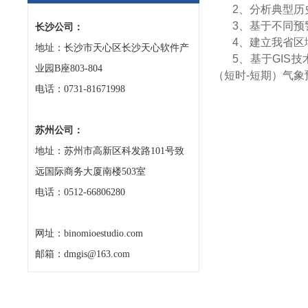
2、分析典型
3、基于不同
长沙公司：
4、建立我省区
地址：长沙市天心区长沙天心软件产
5、基于GIS
业园B座803-804
（短时-短期）气
电话：0731-81671998
苏州公司：
地址：苏州市高新区科发路101号致
远国际商务大厦南楼503室
电话：0512-66806280
网址：binomioestudio.com
邮箱：dmgis@163.com