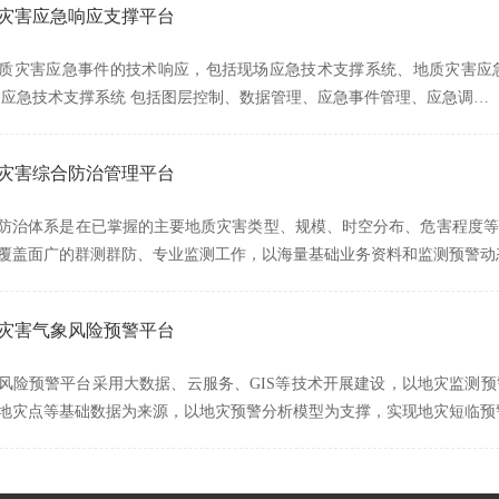
质灾害应急响应支撑平台
质灾害应急事件的技术响应，包括现场应急技术支撑系统、地质灾害应
场应急技术支撑系统 包括图层控制、数据管理、应急事件管理、应急调…
质灾害综合防治管理平台
防治体系是在已掌握的主要地质灾害类型、规模、时空分布、危害程度等
覆盖面广的群测群防、专业监测工作，以海量基础业务资料和监测预警动
质灾害气象风险预警平台
风险预警平台采用大数据、云服务、GIS等技术开展建设，以地灾监测
地灾点等基础数据为来源，以地灾预警分析模型为支撑，实现地灾短临预