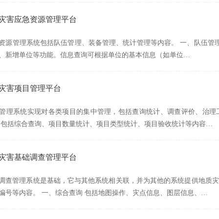
质灾害应急资源管理平台
资源管理系统包括队伍管理、装备管理、统计管理等内容。 一、队伍管理
、新增单位等功能。信息查询可根据单位的基本信息（如单位…
质灾害项目管理平台
管理系统实现对各类项目的集中管理，包括查询统计、调查评价、治理
 包括综合查询、项目数量统计、项目类型统计、项目验收统计等内容…
质灾害基础调查管理平台
调查管理系统是基础，它与其他系统相关联，并为其他的系统提供地质灾
编号等内容。 一、综合查询 包括地图操作、灾点信息、图层信息、…