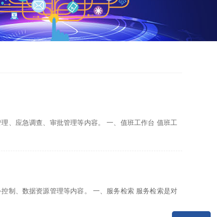
理、应急调查、审批管理等内容。 一、值班工作台 值班工
控制、数据资源管理等内容。 一、服务检索 服务检索是对