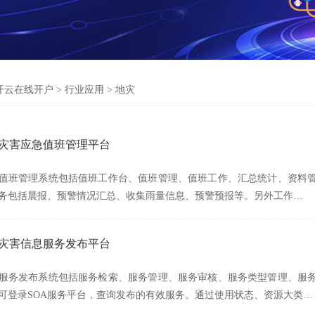
开云在线开户
>
行业应用
>
地灾
质灾害应急值班管理平台
值班管理系统包括值班工作台、值班管理、值班工作、汇总统计、资料管
务包括晨报、预警情况汇总、收集雨量信息、预警预报等。另外工作…
质灾害信息服务发布平台
服务发布系统包括服务检索、服务管理、服务审核、服务类型管理、服务
可登录SOA服务平台，查询发布的有效服务。通过使用状态、资源大类…