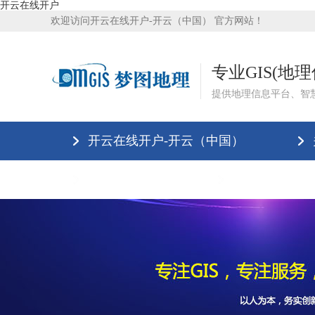
开云在线开户
欢迎访问开云在线开户-开云（中国） 官方网站！
专业GIS(地
提供地理信息平台、智
开云在线开户-开云（中国）
开云在线开户
联系我们