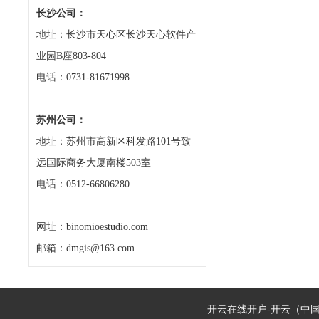
长沙公司：
地址：长沙市天心区长沙天心软件产
业园B座803-804
电话：0731-81671998
苏州公司：
地址：苏州市高新区科发路101号致
远国际商务大厦南楼503室
电话：0512-66806280
网址：binomioestudio.com
邮箱：dmgis@163.com
开云在线开户-开云（中