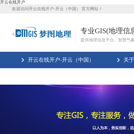
开云在线开户
欢迎访问开云在线开户-开云（中国） 官方网站！
专业GIS(地理
提供地理信息平台、智慧气
开云在线开户-开云（中国）
关
开云在线开户
联系我们