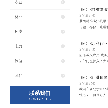
农业
DMGIS精准防
浏览量：466
林业
梦图精准防汛抗旱
传输、存储、处理
环境
DMGIS水利行
电力
浏览量：455
防汛减灾应用 我
旅游
研部门也投入了大
其他
DMGIS山洪预
浏览量：769
我国主要处于东亚
联系我们
性破坏，而且对人
CONTACT US