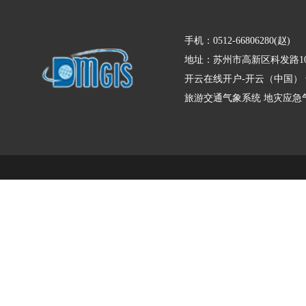
手机：0512-66806280(赵)
地址：苏州市高新区科发路10
开云在线开户-开云（中国）
旅游交通气象系统
地灾应急