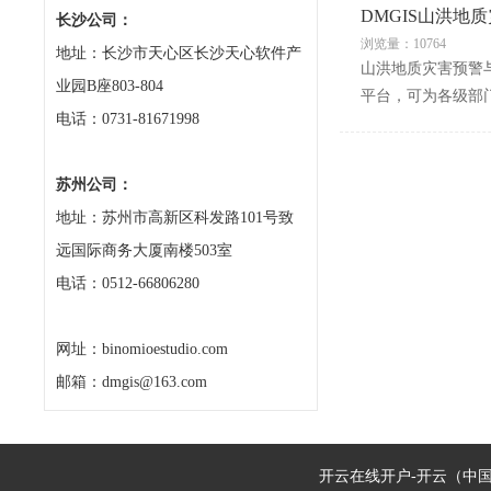
DMGIS山洪地
长沙公司：
浏览量：10764
地址：长沙市天心区长沙天心软件产
山洪地质灾害预警
业园B座803-804
平台，可为各级部
电话：0731-81671998
苏州公司：
地址：苏州市高新区科发路101号致
远国际商务大厦南楼503室
电话：0512-66806280
网址：binomioestudio.com
邮箱：dmgis@163.com
开云在线开户-开云（中