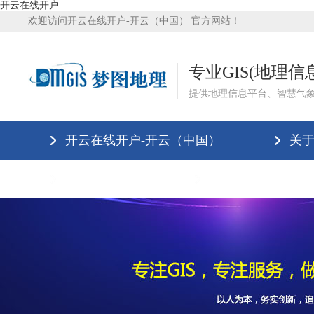
开云在线开户
欢迎访问开云在线开户-开云（中国） 官方网站！
专业GIS(地理
提供地理信息平台、智慧气
开云在线开户-开云（中国）
关
开云在线开户
联系我们