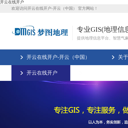
开云在线开户
欢迎访问开云在线开户-开云（中国） 官方网站！
专业GIS(地理
提供地理信息平台、智慧气
开云在线开户-开云（中国）
关
开云在线开户
联系我们