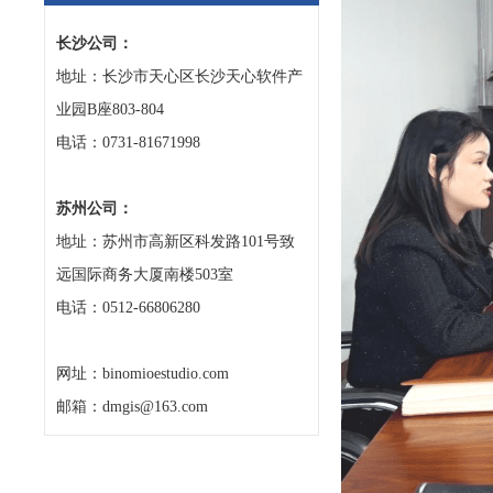
长沙公司：
地址：长沙市天心区长沙天心软件产
业园B座803-804
电话：0731-81671998
苏州公司：
地址：苏州市高新区科发路101号致
远国际商务大厦南楼503室
电话：0512-66806280
网址：binomioestudio.com
邮箱：dmgis@163.com