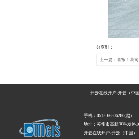
分享到：
上一篇：
喜报！我司
开云在线开户-开云（中
手机：0512-66806280(赵)
地址：苏州市高新区科发路10
开云在线开户-开云（中国）