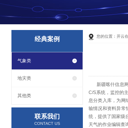
您的位置：
开云
经典案例
气象类
地灾类
新疆喀什信息
C/S系统，监控
其他类
息分类入库，为网
输情况和资料异常
联系我们
统，提供了国家级
CONTACT US
天气的作业编辑查