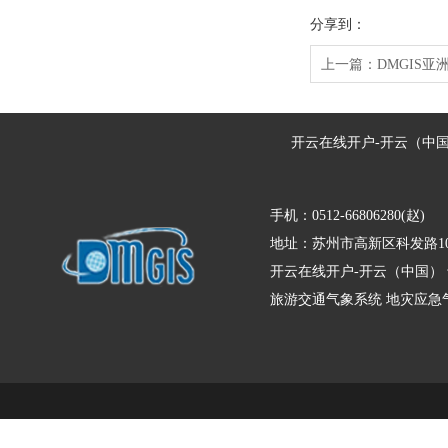
分享到：
上一篇：
DMGIS
开云在线开户-开云（中
手机：0512-66806280(赵)
地址：苏州市高新区科发路10
开云在线开户-开云（中国）
旅游交通气象系统
地灾应急