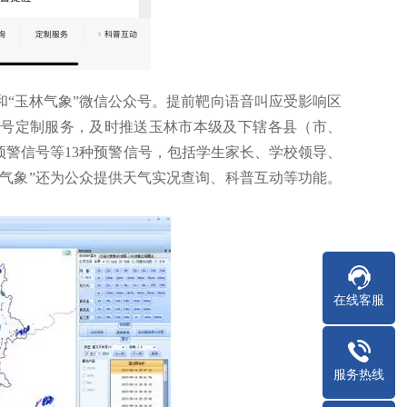
“玉林气象”微信公众号。提前靶向语音叫应受影响区
信号定制服务，及时推送玉林市本级及下辖各县（市、
警信号等13种预警信号，包括学生家长、学校领导、
气象”还为公众提供天气实况查询、科普互动等功能。
在线客服
服务热线