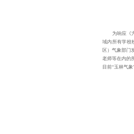
为响应《方案
域内所有学校
区）气象部门
老师等在内的
目前“玉林气象