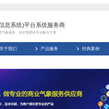
理信息系统)平台系统服务商
慧气象服务、地灾预警的专业解决方案
关于我们
产品服务
经典案例