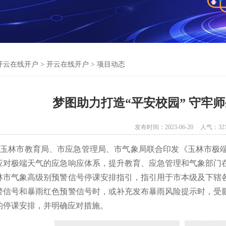
开云在线开户
>
开云在线开户
>
项目动态
梦图助力打造“平安校园” 守牢师
发布时间：2023-06-20
人气：
32
玉林市教育局、市应急管理局、市气象局联合印发《玉林市极
应对极端天气的应急响应体系，提升教育、应急管理和气象部门
林市气象高级别预警信号停课安排指引，指引用于市本级及下辖
警信号和暴雨红色预警信号时，或补充发布暴雨风险提示时，受
的停课安排，并明确应对措施。