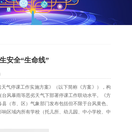
生安全“生命线”
1
端天气停课工作实施方案》（以下简称《方案》），构
在台风暴雨等恶劣天气下部署停课工作联动水平。《方
各县（市、区）气象部门发布包括但不限于台风黄色、
影响区域内所有学校（托儿所、幼儿园、中小学校、中