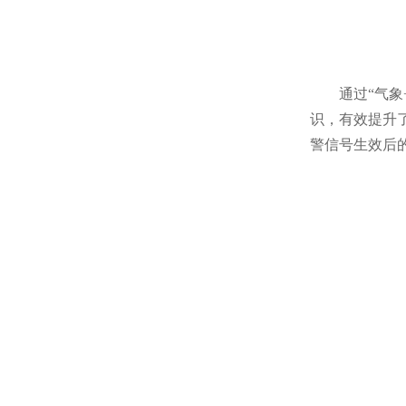
通过“气象+
识，有效提升
警信号生效后