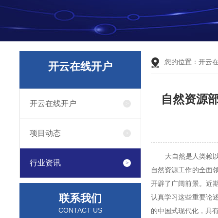
您的位置：
开云
开云在线开户
自然资源
开云在线开户
项目动态
大自然是人类赖以生
行业资讯
自然资源工作的全面
开辟了广阔前景。近期
联系我们
认真学习这些重要论
CONTACT US
的中国式现代化，具