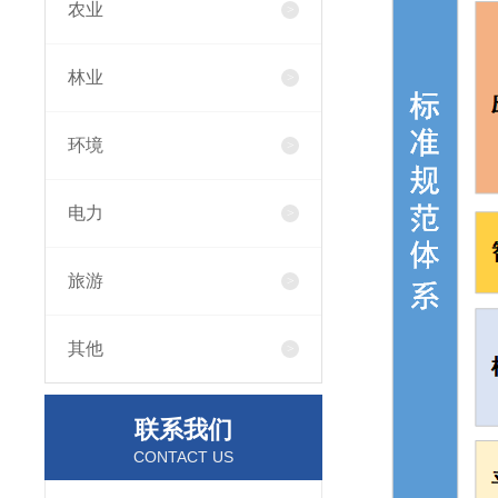
农业
林业
环境
电力
旅游
其他
联系我们
CONTACT US