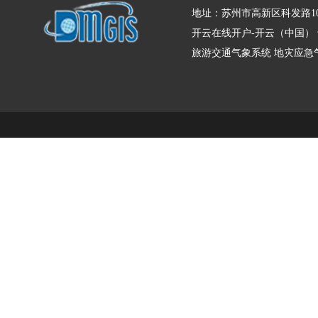
地址：苏州市高新区科发路10
开云在线开户-开云（中国）
旅游交通气象系统
地灾应急