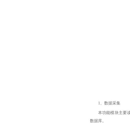
1、数据采集
本功能模块主要
数据库。