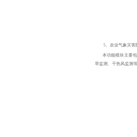
5、农业气象灾害
本功能模块主要包括
旱监测、干热风监测