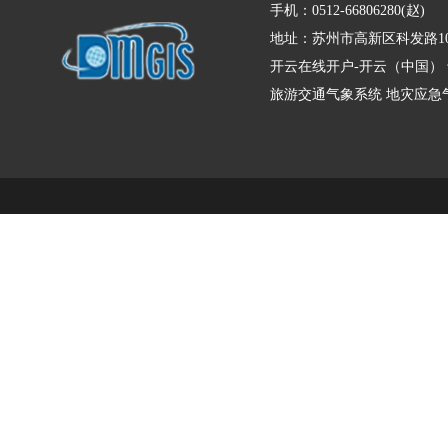
手机：0512-66806280(赵)
地址：苏州市高新区科发路10
开云在线开户-开云（中国）
旅游交通气象系统
地灾应急