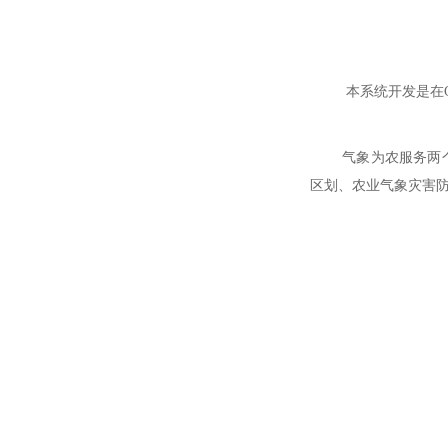
本系统开发是在GI
气象为农服务两
区划、农业气象灾害