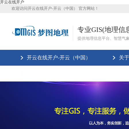
开云在线开户
欢迎访问开云在线开户-开云（中国） 官方网站！
专业GIS(地理
提供地理信息平台、智慧气
开云在线开户-开云（中国）
关
开云在线开户
联系我们