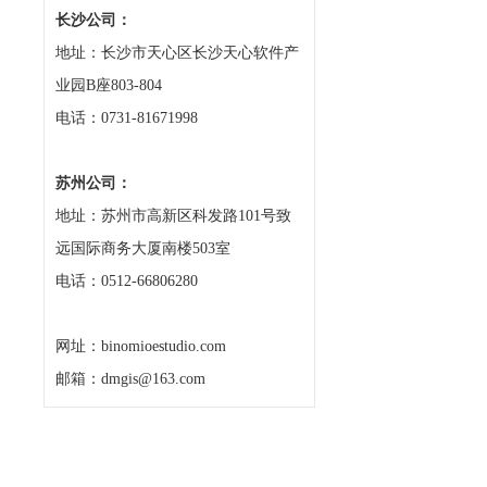
长沙公司：
地址：长沙市天心区长沙天心软件产
业园B座803-804
电话：0731-81671998
苏州公司：
地址：苏州市高新区科发路101号致
远国际商务大厦南楼503室
电话：0512-66806280
网址：binomioestudio.com
邮箱：dmgis@163.com