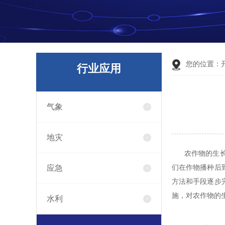
您的位置：
行业应用
气象
地灾
农作物的生长
应急
们在作物播种后
方法和手段逐步
施，对农作物的
水利